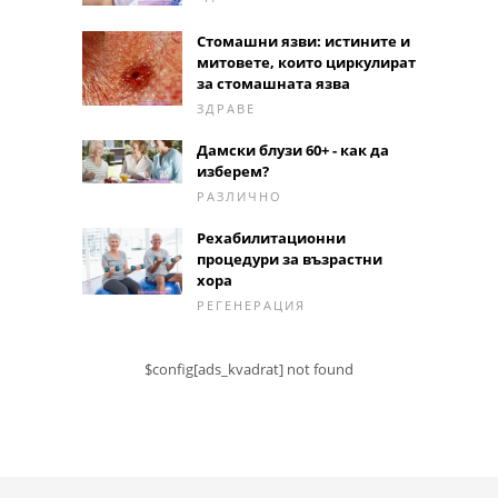
Стомашни язви: истините и
митовете, които циркулират
за стомашната язва
ЗДРАВЕ
Дамски блузи 60+ - как да
изберем?
РАЗЛИЧНО
Рехабилитационни
процедури за възрастни
хора
РЕГЕНЕРАЦИЯ
$config[ads_kvadrat] not found