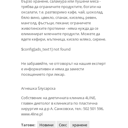
бързо хранене, саламура или пушени меса -
трябва да ограничите продуктите, богати на
оксалати, т.е. разтворимо кафе, чай, шоколад,
бяло вино, цвекло, спанак, киселец, ревен,
манголд, фъстъци, пекани; ограничете
животинските протеини - няма нужда да се
елиминират млечните продукти. Можете да
ядете кефири, мътеница, кисело мляко, сирене.
$config[ads_text1] not found
Не забравяйте, че отговорът на нашия експерт
е информативен и няма да замести
посещението при лекар.
Агнешка Śлусарска
Собственик на диетичната клиника 4LINE,
главен диетолог в клиниката по пластична
хирургия на д-р А. Санковски, тел.: 502 501 596,
www.4line.pl
Тагове:
Новини
Секс
хранене