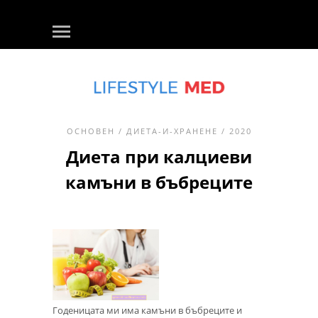
ОСНОВЕН
/
ДИЕТА-И-ХРАНЕНЕ
/ 2020
Диета при калциеви
камъни в бъбреците
Годеницата ми има камъни в бъбреците и