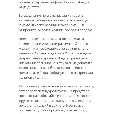
имаше остър пиелонефрит. Каква трябва да
бъде диетата?
За съжаление не сте написали какъв вид
камъни в бъбреците има вашата годеница.
Имаме няколко различни вида камъни в
бъбреците: оксалат, калций, фосфат и подагра.
Диетичните препоръки за тях са отчасти
комбинирани и отчасти различни. Общото
между тях е необходимостта да пият много
течности. Струва си да пиете 2,5 литра вода за
разреждане на урината. Водата трябва да е
нискоминерализирана. Струва си да добавите
лимон към него, тъй като лимоновият сок
помага да се бори с образуването на кристали
калциев оксалат.
Калциевата уролитиаза е най-често срещаната,
затова за този вид уролитиаза ще представя
препоръки: избягвайте излишната глюкоза и
фруктоза; ограничете солта, което увеличава
появата на калций в урината. Избягваме
осолени и пушени продукти; супи на прах,