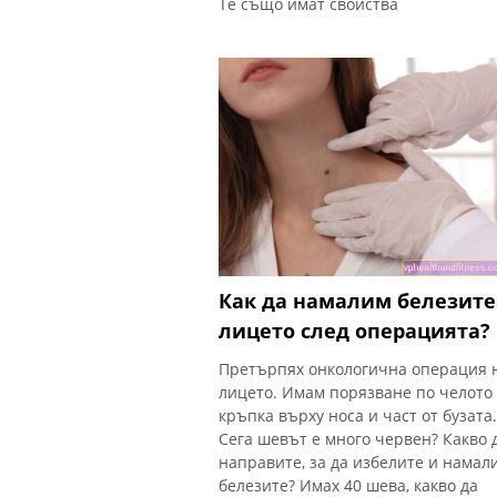
Те също имат свойства
Как да намалим белезите
лицето след операцията?
Претърпях онкологична операция 
лицето. Имам порязване по челото
кръпка върху носа и част от бузата.
Сега шевът е много червен? Какво 
направите, за да избелите и намал
белезите? Имах 40 шева, какво да