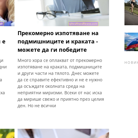
Прекомерно изпотяване на
 е
подмишниците и краката -
можете да ги победите
ди
Много хора се оплакват от прекомерно
НОВИ
дни
изпотяване на краката, подмишниците
и други части на тялото. Днес можете
а
да се справите ефективно и не е нужно
да осъждате околната среда на
яха
неприятни миризми. Всеки от нас иска
да мирише свежо и приятно през целия
ден. Но не всички