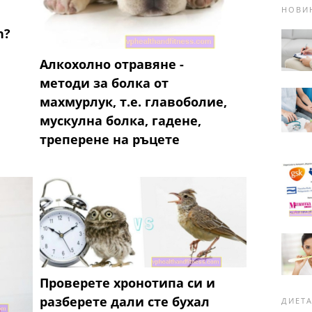
НОВИ
n?
Алкохолно отравяне -
методи за болка от
махмурлук, т.е. главоболие,
мускулна болка, гадене,
треперене на ръцете
Проверете хронотипа си и
разберете дали сте бухал
ДИЕТА