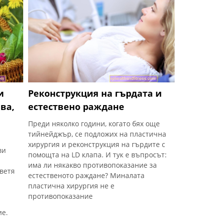
и
Реконструкция на гърдата и
ва,
естествено раждане
Преди няколко години, когато бях още
тийнейджър, се подложих на пластична
хирургия и реконструкция на гърдите с
ви
помощта на LD клапа. И тук е въпросът:
има ли някакво противопоказание за
ветя
естественото раждане? Миналата
пластична хирургия не е
противопоказание
ие.