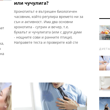
или чучулига?
Хронотипът е вътрешен биологичен
часовник, който регулира времето ни за
сън и активност. Има два основни
хронотипа - сутрин и вечер, т.е.
ват
бухалът и чучулигата (или с други думи
- нощните сови и ранните птици).
Направете теста и проверете кой сте
ка,
а
ДИЕТА
ина