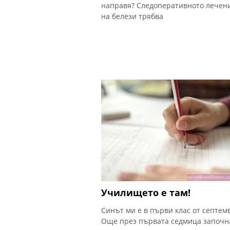
направя? Следоперативното лечен
на белези трябва
Училището е там!
Синът ми е в първи клас от септем
Още през първата седмица започн