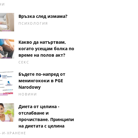
НИ
Връзка след измама?
ПСИХОЛОГИЯ
Какво да натъртвам,
когато усещам болка по
време на полов акт?
СЕКС
Бъдете по-напред от
менингококи в PGE
Narodowy
НОВИНИ
Диета от целина -
отслабване и
прочистване. Принципи
на диетата с целина
-И-ХРАНЕНЕ