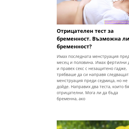
Отрицателен тест за
бременност. Възможна ли
бременност?
Имах последната менструация пре
месец и половина. Имах фертилни 
и правех секс с незащитено гадже,
трябваше да си направя следващат
менструация преди седмица, но не
дойде. Направих два теста, които б
отрицателни. Мога ли да бъда
бременна, ако