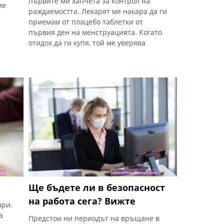
първите ми хапчета за контрол на
ие
раждаемостта. Лекарят ме накара да ги
приемам от плацебо таблетки от
първия ден на менструацията. Когато
отидох да ги купя, той ме уверява
Ще бъдете ли в безопасност
на работа сега? Вижте
ври.
а
Предстои ни периодът на връщане в