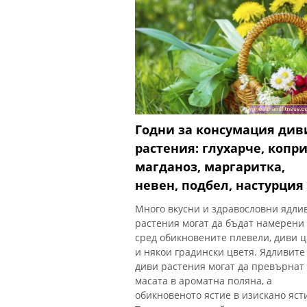
Годни за консумация див
растения: глухарче, копри
магданоз, маргаритка,
невен, подбел, настурция
Много вкусни и здравословни ядли
растения могат да бъдат намерени
сред обикновените плевели, диви ц
и някои градински цветя. Ядливите
диви растения могат да превърнат
масата в ароматна поляна, а
обикновеното ястие в изискано яст