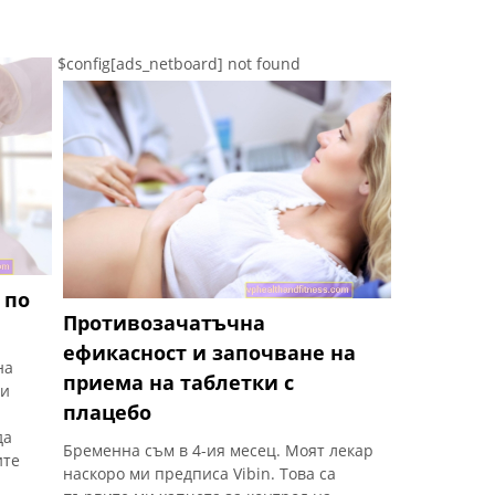
$config[ads_netboard] not found
 по
Противозачатъчна
ефикасност и започване на
на
приема на таблетки с
 и
плацебо
да
Бременна съм в 4-ия месец. Моят лекар
ите
наскоро ми предписа Vibin. Това са