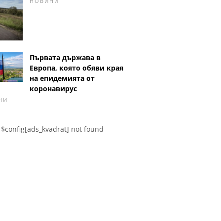
НОВИНИ
Първата държава в
Европа, която обяви края
на епидемията от
коронавирус
НИ
$config[ads_kvadrat] not found