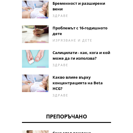
Бременност и разширени
вени
ЗДРАВЕ
Проблемът с 16-годишното
дете
ИЗРЯЗВАНЕ И ДЕТЕ
Салицилати - как, кога и кой
може да ги използва?
ЗДРАВЕ
Какво влияе върху
концентрацията на Beta
HCG?
ЗДРАВЕ
ПРЕПОРЪЧАНО
Секс след раждане -