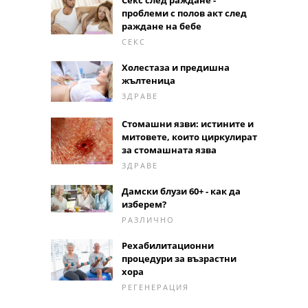
проблеми с полов акт след
раждане на бебе
СЕКС
Холестаза и предишна
жълтеница
ЗДРАВЕ
Стомашни язви: истините и
митовете, които циркулират
за стомашната язва
ЗДРАВЕ
Дамски блузи 60+ - как да
изберем?
РАЗЛИЧНО
Рехабилитационни
процедури за възрастни
хора
РЕГЕНЕРАЦИЯ