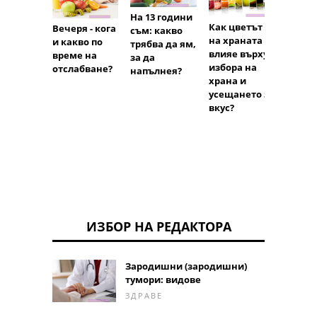
На 13 години
Как цветът
Вечеря - кога
съм: какво
Диет
на храната
и какво по
трябва да ям,
храни
влияе върху
време на
за да
Велик
избора на
отслабване?
напълнея?
храна и
усещането за
вкус?
ИЗБОР НА РЕДАКТОРА
Зародишни (зародишни)
тумори: видове
ЗДРАВЕ