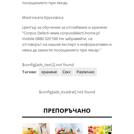
посещението при лекар.
Малгожата Круковска
Център за обучение за отслабване и хранене
"Corpus Delecti www.corpusdelecti.home.pl
mobile 0880 320 590 Не забравяйте, че
отговорът на нашия експерт е информативен и
няма да замести посещението при лекар."
$config[ads_text2] not found
Тагове:
хранене
Секс
Различно
$config[ads_kvadrat] not found
ПРЕПОРЪЧАНО