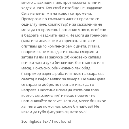
много сладкиши, пиех противозачатъчни и
ходех много. Бях слаб и изобщо не наддавах.
Сега начинът ми на живот се промени.
Прекарвам по-голямата част от времето си
седнал (учене, компютър) и за съжаление не
мога да го променя. Напълнях много, особено
в бедрата и задните части. Не мога да тренирам
(така или иначе не ми харесва), затова се
опитвам да го компенсирам с диета. И така,
например, не мога да си откажа сладкиши -
затова ги ям за закуска (обикновено хапвам
всички части сухи бисквитки, без пълнеж или
маса). По-късно, обикновено лек обяд
(например варена риба или пиле на скара със
салата) и кафе с мляко за вечеря. Не знам дали
се справям добре, но не знам и как да го
направя. Наистина искам да изхвърля това,
което съм „спечелил“ и нещо повече - не
напълнявайте повече! Не знам, може би някои
хапчета ще помогнат, може би чайове? Не
искам да губя фигурата си, като уча!
$config[ads_text1] not found