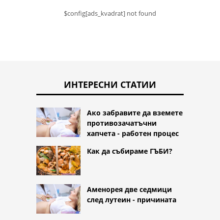
$config[ads_kvadrat] not found
ИНТЕРЕСНИ СТАТИИ
Ако забравите да вземете
противозачатъчни
хапчета - работен процес
Как да събираме ГЪБИ?
Аменорея две седмици
след лутеин - причината