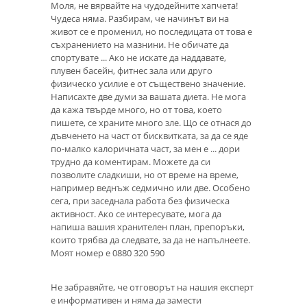
Моля, не вярвайте на чудодейните хапчета!
Чудеса няма. Разбирам, че начинът ви на
живот се е променил, но последицата от това е
съхранението на мазнини. Не обичате да
спортувате ... Ако не искате да наддавате,
плувен басейн, фитнес зала или друго
физическо усилие е от съществено значение.
Написахте две думи за вашата диета. Не мога
да кажа твърде много, но от това, което
пишете, се храните много зле. Що се отнася до
дъвченето на част от бисквитката, за да се яде
по-малко калоричната част, за мен е ... дори
трудно да коментирам. Можете да си
позволите сладкиши, но от време на време,
например веднъж седмично или две. Особено
сега, при заседнала работа без физическа
активност. Ако се интересувате, мога да
напиша вашия хранителен план, препоръки,
които трябва да следвате, за да не напълнеете.
Моят номер е 0880 320 590
Не забравяйте, че отговорът на нашия експерт
е информативен и няма да замести