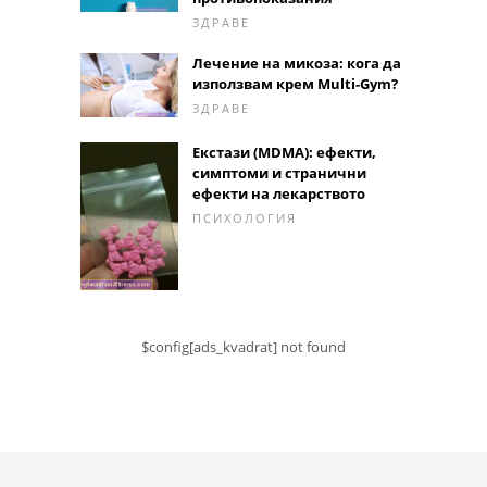
ЗДРАВЕ
Лечение на микоза: кога да
използвам крем Multi-Gym?
ЗДРАВЕ
Екстази (MDMA): ефекти,
симптоми и странични
ефекти на лекарството
ПСИХОЛОГИЯ
$config[ads_kvadrat] not found