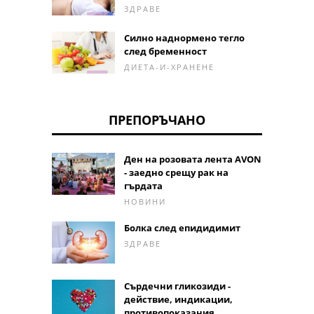
ЗДРАВЕ
Силно наднормено тегло
след бременност
ДИЕТА-И-ХРАНЕНЕ
ПРЕПОРЪЧАНО
Ден на розовата лента AVON
- заедно срещу рак на
гърдата
НОВИНИ
Болка след епидидимит
ЗДРАВЕ
Сърдечни гликозиди -
действие, индикации,
противопоказания