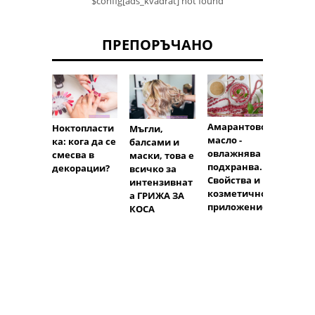
$config[ads_kvadrat] not found
ПРЕПОРЪЧАНО
Амарантово
Ноктопласти
INCI,
Мъгли,
масло -
ка: кога да се
съста
балсами и
овлажнява и
смесва в
козме
маски, това е
подхранва.
декорации?
Как д
всичко за
Свойства и
и
интензивнат
козметично
анали
а ГРИЖА ЗА
приложение
съста
КОСА
козме