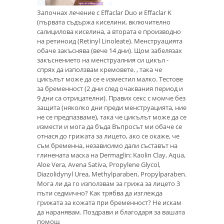
Започнах лечение с Effaclar Duo и Effaclar K
(първата съдържа киселини, включително
салицилова киселина, а втората е производно
на ретиноид (Retinyl Linoleate). Менструацията
обаче закъснява (вече 14 дни). Щом забелязах
закъснението на менструалния си цикъл -
спрях да използвам кремовете. , така че
цикълът може да се е изместил малко. Тестове
за бременност (2 дни след очаквания период и
9 дни са отрицателни). Правих секс с момче без
защита (няколко дни преди менструацията, ние
не се предпазваме), така че цикълът може да се
измести и мога да бъда Въпросът ми обаче се
отнася до грижата за лицето, ако се окаже, че
съм бременна, независимо дали съставът на
глинената маска на Dermaglin: Kaolin Clay, Aqua,
Aloe Vera, Avena Sativa, Propylene Glycol,
Diazolidynyl Urea, Methylparaben, Propylparaben.
Мога ли да го използвам за грижа за лицето 3
пъти седмично? Как трябва да изглежда
грижата за кожата при бременност? Не искам
да наранявам. Поздрави и благодаря за вашата
помощ