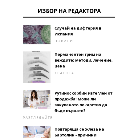
ИЗБОР НА РЕДАКТОРА
Случай на дифтерия в
Испания
НОВИНИ
Перманентен грим на
веждите: методи, лечение,
цена
КРАСОТА
Рутиноскорбин изтеглен от
продажба! Може ли
закупеното лекарство да
бъде върнато?
РАЗГЛЕДАЙТЕ
Повтаряща се жлеза на
Бартолин - причини