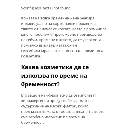
$config[ads_text1] not found
Кожата на всяка бременна жена реагира
индивидуално на хормонални промени в
тялото си. Случва се кожата, която е причинила
много проблеми (прекомерно производство
на себум, промени в акнето) да се успокои, а
по-малко взискателната кожа е
сенсибилизирана от използваната преди това
козметика.
Каква козметика да се
използва по време на
бременност?
Ето защо е най-безопасно да се използват
хипоалергенни продукти без аромат със
съдържание на високи филтри, които
предпазват кожата от обезцветяване, на което
сме особено изложени по време на
бременност.