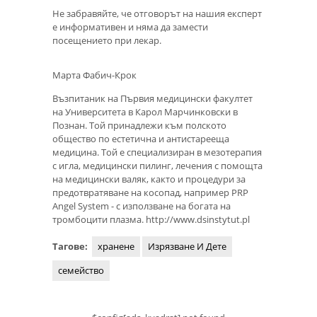
Не забравяйте, че отговорът на нашия експерт
е информативен и няма да замести
посещението при лекар.
Марта Фабич-Крок
Възпитаник на Първия медицински факултет
на Университета в Карол Марчинковски в
Познан. Той принадлежи към полското
общество по естетична и антистарееща
медицина. Той е специализиран в мезотерапия
с игла, медицински пилинг, лечения с помощта
на медицински валяк, както и процедури за
предотвратяване на косопад, например PRP
Angel System - с използване на богата на
тромбоцити плазма. http://www.dsinstytut.pl
Тагове:
хранене
Изрязване И Дете
семейство