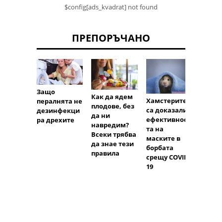
$config[ads_kvadrat] not found
ПРЕПОРЪЧАНО
Защо
Тъмн
Как да ядем
Хамстерите
пералнята не
шоко
плодове, без
са доказали
дезинфекци
стиму
да ни
ефективност
ра дрехите
мозък
навредим?
та на
Всеки трябва
маските в
да знае тези
борбата
правила
срещу COVID-
19