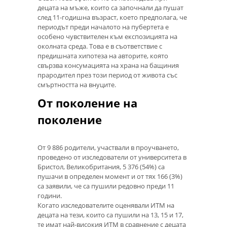
децата на мъже, които са започнали да пушат
след 11-годишна възраст, което предполага, че
периодът преди началото на пубертета е
особено чувствителен към експозицията на
околната среда. Това е в съответствие с
предишната хипотеза на авторите, която
свързва консумацията на храна на бащиния
прародител през този период от живота със
смъртността на внуците.
От поколение на
поколение
От 9 886 родители, участвали в проучването,
проведено от изследователи от университета в
Бристол, Великобритания, 5 376 (54%) са
пушачи в определен момент и от тях 166 (3%)
са заявили, че са пушили редовно преди 11
години.
Когато изследователите оценявали ИТМ на
децата на тези, които са пушили на 13, 15 и 17,
те имат най-високия ИТМ в сравнение с децата