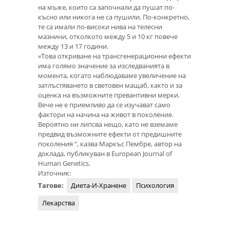
на мъже, които са започнали да пушат по-
късно или никога не са пушили. По-конкретно,
те са имали по-високи нива на телесни
мазнини, отколкото между 5 и 10 кг повече
между 13 и 17 години.
«Това откриване на трансгенерационни ефекти
има голямо значение за изследванията в
момента, когато наблюдаваме увеличение на
затлъстяването в световен мащаб, както и за
оценка на възможните превантивни мерки.
Вече не е приемливо да се изучават само
фактори на начина на живот в поколение.
Вероятно ни липсва нещо, като не вземаме
предвид възможните ефекти от предишните
поколения “, казва Маркъс Пембре, автор на
доклада, публикуван в European Journal of
Human Genetics.
Източник:
Тагове:
Диета-И-Хранене
Психология
Лекарства