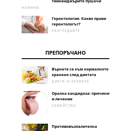
тийнейджърите пушачи
НОВИНИ
Геронтология. Какво прави
геронтологът?
РАЗГЛЕДАЙТЕ
ПРЕПОРЪЧАНО
Върнете се към нормалното
хранене след диетата
ДИЕТА-И-ХРАНЕНЕ
Орална кандидоза: причини
и лечение
СЕМЕЙСТВО
Противовъзпалителна