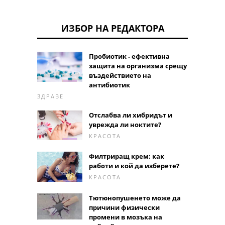
ИЗБОР НА РЕДАКТОРА
Пробиотик - ефективна
защита на организма срещу
въздействието на
антибиотик
ЗДРАВЕ
Отслабва ли хибридът и
уврежда ли ноктите?
КРАСОТА
Филтриращ крем: как
работи и кой да изберете?
КРАСОТА
Тютюнопушенето може да
причини физически
промени в мозъка на