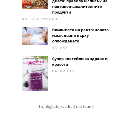
диета: правила и списък на
противовъзпалителните
продукти
ДИЕТА-И-ХРАНЕНЕ
Влиянието на рентгеновото
изследване върху
оплождането
ЗДРАВЕ
Супер коктейли за здраве и
красота
РАЗЛИЧНО
$config[ads_kvadrat] not found