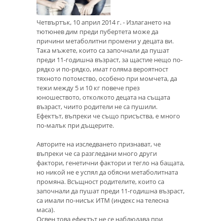
Четвъртък, 10 април 2014 г. - Излагането на
тютюнев дим преди пубертета може да
причини метаболитни промени у децата ви.
Така мъжете, които са започнали да пушат
преди 11-годишна възраст, за щастие нещо по-
рядко и по-рядко, имат голяма вероятност
тяхното потомство, особено при момчета, да
тежи между 5 и 10 кг повече през
юношеството, отколкото децата на същата
възраст, чиито родители не са пушили.
Ефектът, въпреки че също присъства, е много
по-малък при дъщерите.
Авторите на изследването признават, че
въпреки че са разгледани много други
фактори, генетични фактори и тегло на бащата,
но никой не е успял да обясни метаболитната
промяна. Всъщност родителите, които са
започнали да пушат преди 11-годишна възраст,
са имали по-нисък ИТМ (индекс на телесна
маса).
Освен това ефектът не се наблюдава при