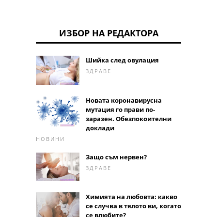
ИЗБОР НА РЕДАКТОРА
Шийка след овулация
ЗДРАВЕ
Новата коронавирусна
мутация го прави по-
заразен. Обезпокоителни
доклади
НОВИНИ
Защо съм нервен?
ЗДРАВЕ
Химията на любовта: какво
се случва в тялото ви, когато
се влюбите?