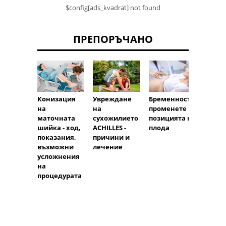
$config[ads_kvadrat] not found
ПРЕПОРЪЧАНО
Бременност:
Конизация
Увреждане
променете
на
на
Tanak
позицията на
маточната
сухожилието
показ
плода
шийка - ход,
ACHILLES -
дозир
показания,
причини и
стран
възможни
лечение
ефект
усложнения
на
процедурата