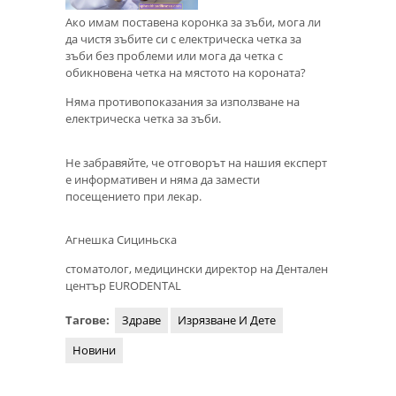
Ако имам поставена коронка за зъби, мога ли
да чистя зъбите си с електрическа четка за
зъби без проблеми или мога да четка с
обикновена четка на мястото на короната?
Няма противопоказания за използване на
електрическа четка за зъби.
Не забравяйте, че отговорът на нашия експерт
е информативен и няма да замести
посещението при лекар.
Агнешка Сициньска
стоматолог, медицински директор на Дентален
център EURODENTAL
Тагове:
Здраве
Изрязване И Дете
Новини