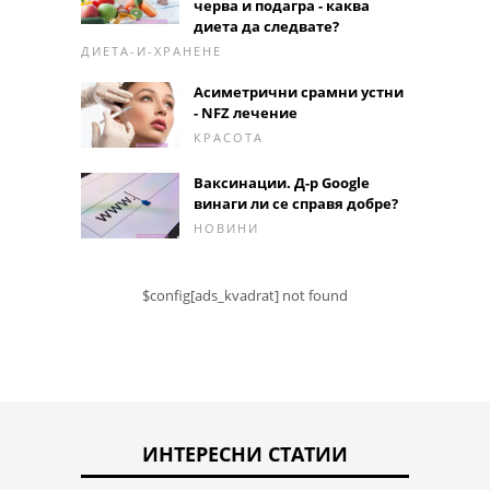
черва и подагра - каква
диета да следвате?
ДИЕТА-И-ХРАНЕНЕ
Асиметрични срамни устни
- NFZ лечение
КРАСОТА
Ваксинации. Д-р Google
винаги ли се справя добре?
НОВИНИ
$config[ads_kvadrat] not found
ИНТЕРЕСНИ СТАТИИ