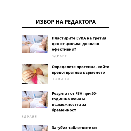
ИЗБОР НА РЕДАКТОРА
Пластирите EVRA на третия
ден от цикъла: доколко
ефективни?
ЗДРАВЕ
Определете протеина, който
предотвратява кърменето
НОВИНИ
Резултат от FSH при 50-
годишна жена и
възможността за
бременност
ЗДРАВЕ
Загубих таблетките си