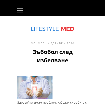
ОСНОВЕН
/
ЗДРАВЕ
/ 2020
Зъбобол след
избелване
Здравейте, имам проблем, избелих си зъбите с