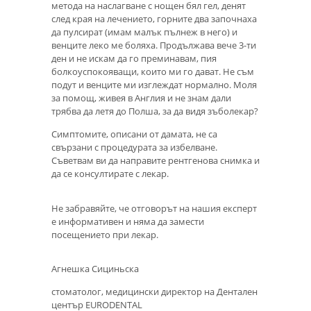
метода на наслагване с нощен бял гел, денят
след края на лечението, горните два започнаха
да пулсират (имам малък пълнеж в него) и
венците леко ме боляха. Продължава вече 3-ти
ден и не искам да го преминавам, пия
болкоуспокояващи, които ми го дават. Не съм
подут и венците ми изглеждат нормално. Моля
за помощ, живея в Англия и не знам дали
трябва да летя до Полша, за да видя зъболекар?
Симптомите, описани от дамата, не са
свързани с процедурата за избелване.
Съветвам ви да направите рентгенова снимка и
да се консултирате с лекар.
Не забравяйте, че отговорът на нашия експерт
е информативен и няма да замести
посещението при лекар.
Агнешка Сициньска
стоматолог, медицински директор на Дентален
център EURODENTAL