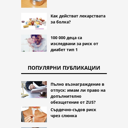
Как действат лекарствата
за болка?
100 000 деца са
изследвани за риск от
диабет тип 1
ПОПУЛЯРНИ ПУБЛИКАЦИИ
Пълно възнаграждение в
отпуск: имам ли право на
допълнително
обезщетение от ZUS?
Сърдечно-съдов риск
чрез слюнка