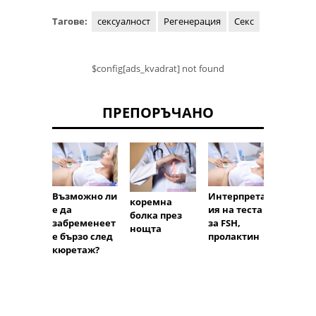
Тагове:
сексуалност
Регенерация
Секс
$config[ads_kvadrat] not found
ПРЕПОРЪЧАНО
Възможно ли
Интерпретац
Кърве
коремна
е да
ия на теста
кюре
болка през
забременеет
за FSH,
след
нощта
е бързо след
пролактин
меноп
кюретаж?