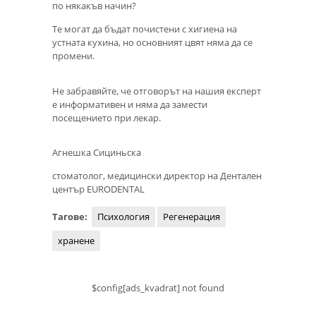
по някакъв начин?
Те могат да бъдат почистени с хигиена на
устната кухина, но основният цвят няма да се
промени.
Не забравяйте, че отговорът на нашия експерт
е информативен и няма да замести
посещението при лекар.
Агнешка Сициньска
стоматолог, медицински директор на Дентален
център EURODENTAL
Тагове:
Психология
Регенерация
хранене
$config[ads_kvadrat] not found