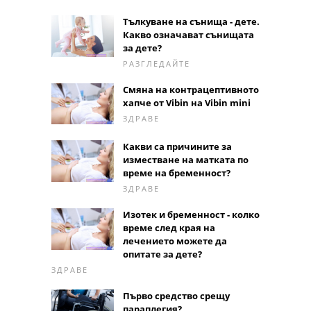
Тълкуване на сънища - дете.
Какво означават сънищата
за дете?
РАЗГЛЕДАЙТЕ
Смяна на контрацептивното
хапче от Vibin на Vibin mini
ЗДРАВЕ
Какви са причините за
изместване на матката по
време на бременност?
ЗДРАВЕ
Изотек и бременност - колко
време след края на
лечението можете да
опитате за дете?
ЗДРАВЕ
Първо средство срещу
параплегия?