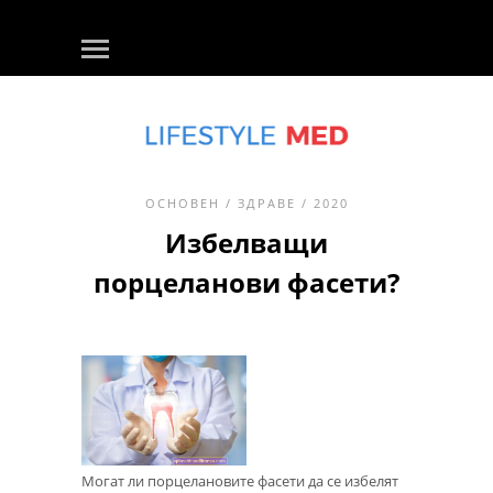
ОСНОВЕН
/
ЗДРАВЕ
/ 2020
Избелващи
порцеланови фасети?
Могат ли порцелановите фасети да се избелят