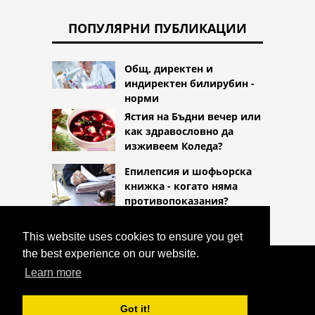
ПОПУЛЯРНИ ПУБЛИКАЦИИ
Общ, директен и
индиректен билирубин -
норми
Ястия на Бъдни вечер или
как здравословно да
изживеем Коледа?
Епилепсия и шофьорска
книжка - когато няма
противопоказания?
This website uses cookies to ensure you get
the best experience on our website.
COPYRIGHT 2026
Learn more
HTTPS://LIFESTYLEMED.NET
ИЗБЕЛВАЩИ ПОРЦЕЛАНОВИ ФАСЕТИ?
Got it!
^