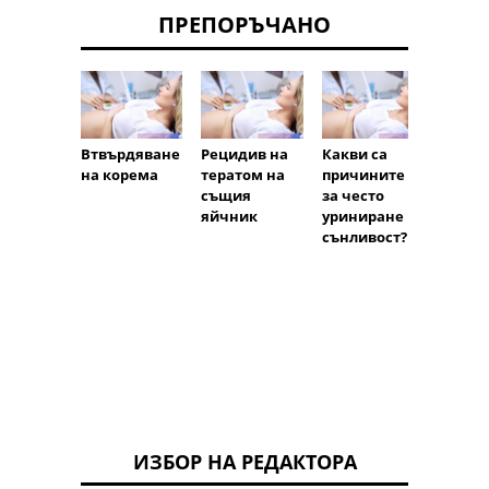
ПРЕПОРЪЧАНО
Втвърдяване
Рецидив на
Какви са
Ефект
на корема
тератом на
причините
Symfa
същия
за често
върху
яйчник
уриниране и
ефект
сънливост?
та на
табле
Sidret
ИЗБОР НА РЕДАКТОРА