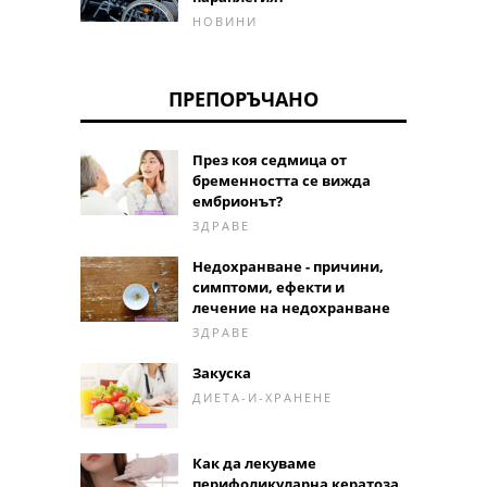
НОВИНИ
ПРЕПОРЪЧАНО
През коя седмица от
бременността се вижда
ембрионът?
ЗДРАВЕ
Недохранване - причини,
симптоми, ефекти и
лечение на недохранване
ЗДРАВЕ
Закуска
ДИЕТА-И-ХРАНЕНЕ
Как да лекуваме
перифоликуларна кератоза