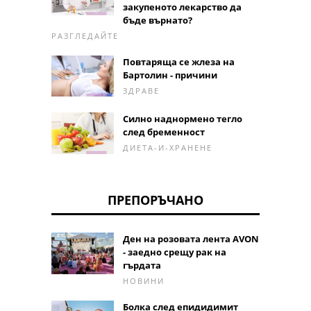
закупеното лекарство да
бъде върнато?
РАЗГЛЕДАЙТЕ
Повтаряща се жлеза на
Бартолин - причини
ЗДРАВЕ
Силно наднормено тегло
след бременност
ДИЕТА-И-ХРАНЕНЕ
ПРЕПОРЪЧАНО
Ден на розовата лента AVON
- заедно срещу рак на
гърдата
НОВИНИ
Болка след епидидимит