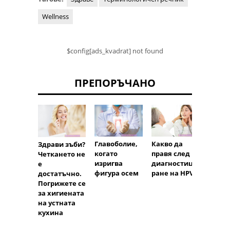
Wellness
$config[ads_kvadrat] not found
ПРЕПОРЪЧАНО
Главоболие,
Какво да
Непон
Здрави зъби?
когато
правя след
т към
Четкането не
изригва
диагностици
лактоз
е
фигура осем
ране на HPV?
причи
достатъчно.
симпт
Погрижете се
лечен
за хигиената
на устната
кухина