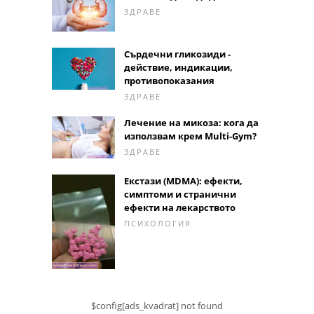
ЗДРАВЕ
Сърдечни гликозиди -
действие, индикации,
противопоказания
ЗДРАВЕ
Лечение на микоза: кога да
използвам крем Multi-Gym?
ЗДРАВЕ
Екстази (MDMA): ефекти,
симптоми и странични
ефекти на лекарството
ПСИХОЛОГИЯ
$config[ads_kvadrat] not found