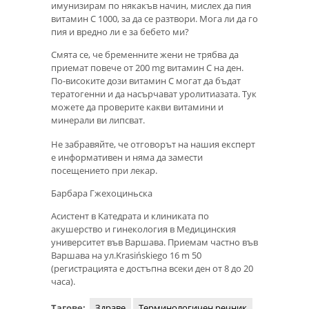
имунизирам по някакъв начин, мислех да пия
витамин С 1000, за да се разтвори. Мога ли да го
пия и вредно ли е за бебето ми?
Смята се, че бременните жени не трябва да
приемат повече от 200 mg витамин С на ден.
По-високите дози витамин С могат да бъдат
тератогенни и да насърчават уролитиазата. Тук
можете да проверите какви витамини и
минерали ви липсват.
Не забравяйте, че отговорът на нашия експерт
е информативен и няма да замести
посещението при лекар.
Барбара Гжехоциньска
Асистент в Катедрата и клиниката по
акушерство и гинекология в Медицинския
университет във Варшава. Приемам частно във
Варшава на ул.Krasińskiego 16 m 50
(регистрацията е достъпна всеки ден от 8 до 20
часа).
Тагове:
Здраве
Терминологичен речник